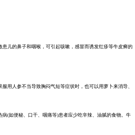
激患儿的鼻子和咽喉，可引起咳嗽，感冒而诱发红疹等牛皮癣的
果服用人参不当导致胸闷气短等症状时，也可以用萝卜来消导、
病(如便秘、口干、咽痛等)患者应少吃辛辣、油腻的食物。牛