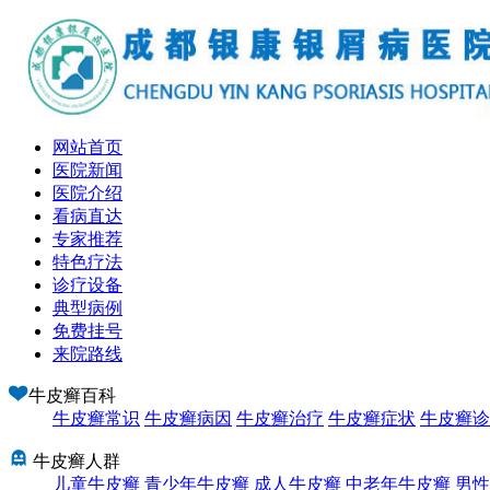
网站首页
医院新闻
医院介绍
看病直达
专家推荐
特色疗法
诊疗设备
典型病例
免费挂号
来院路线
牛皮癣百科
牛皮癣常识
牛皮癣病因
牛皮癣治疗
牛皮癣症状
牛皮癣诊
牛皮癣人群
儿童牛皮癣
青少年牛皮癣
成人牛皮癣
中老年牛皮癣
男性